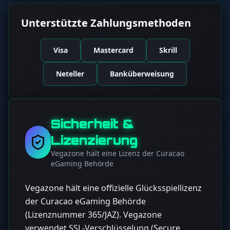
Unterstützte Zahlungsmethoden
Visa
Mastercard
Skrill
Neteller
Banküberweisung
Sicherheit &
Lizenzierung
Vegazone hält eine Lizenz der Curacao
eGaming Behörde
Vegazone hält eine offizielle Glücksspiellizenz
der Curacao eGaming Behörde
(Lizenznummer 365/JAZ). Vegazone
verwendet SSL-Verschlüsselung (Secure