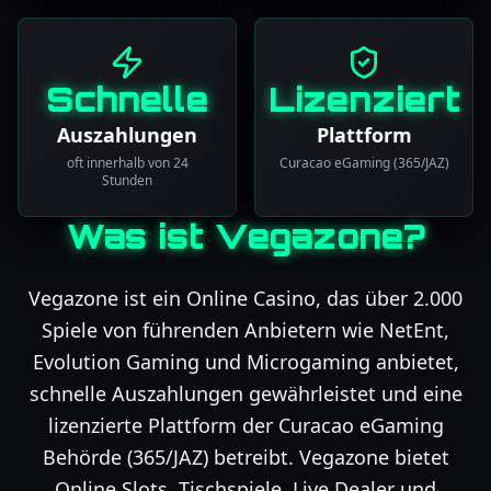
Schnelle
Lizenziert
Auszahlungen
Plattform
oft innerhalb von 24
Curacao eGaming (365/JAZ)
Stunden
Was ist Vegazone?
Vegazone ist ein Online Casino, das über 2.000
Spiele von führenden Anbietern wie NetEnt,
Evolution Gaming und Microgaming anbietet,
schnelle Auszahlungen gewährleistet und eine
lizenzierte Plattform der Curacao eGaming
Behörde (365/JAZ) betreibt. Vegazone bietet
Online Slots, Tischspiele, Live Dealer und