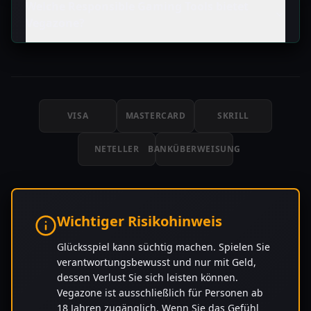
Welche Responsible Gaming Tools bietet
Vegazone?
VISA
MASTERCARD
SKRILL
NETELLER
BANKÜBERWEISUNG
Wichtiger Risikohinweis
Glücksspiel kann süchtig machen. Spielen Sie
verantwortungsbewusst und nur mit Geld,
dessen Verlust Sie sich leisten können.
Vegazone ist ausschließlich für Personen ab
18 Jahren zugänglich. Wenn Sie das Gefühl