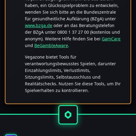
haben, ein Glücksspielproblem zu entwickeln,
wenden Sie sich bitte an die Bundeszentrale
für gesundheitliche Aufklärung (BZgA) unter
www.bzga.de
oder an das Beratungstelefon
der BZgA unter 0800 1 37 27 00 (kostenlos und
anonym). Weitere Hilfe finden Sie bei
GamCare
und
BeGambleAware
.
Vegazone bietet Tools für
verantwortungsbewusstes Spielen, darunter
Einzahlungslimits, Verlustlimits,
Sitzungslimits, Selbstausschluss und
Realitätschecks. Nutzen Sie diese Tools, um Ihr
Spielverhalten zu kontrollieren.