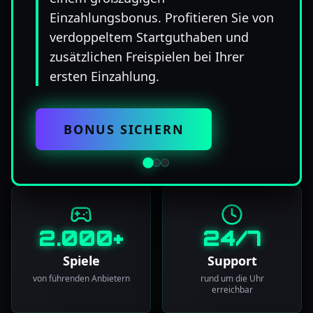
Einzahlungsbonus. Profitieren Sie von
verdoppeltem Startguthaben und
zusätzlichen Freispielen bei Ihrer
ersten Einzahlung.
BONUS SICHERN
2.000+
24/7
Spiele
Support
von führenden Anbietern
rund um die Uhr
erreichbar