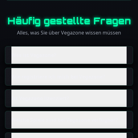
Häufig gestellte Fragen
Alles, was Sie über Vegazone wissen müssen
Was ist Vegazone?
Wie registriere ich mich bei Vegazone?
Ist Vegazone lizenziert?
Welche Spiele sind bei Vegazone verfügbar?