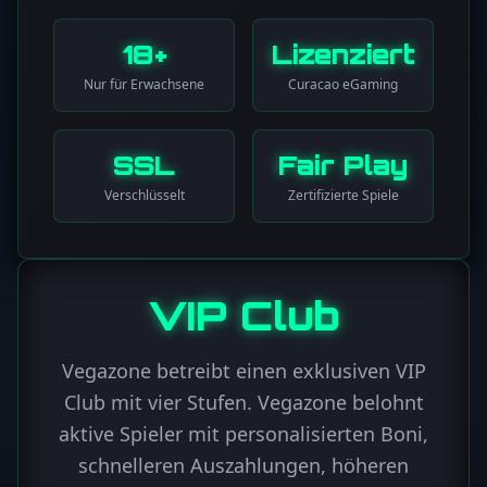
18+
Lizenziert
Nur für Erwachsene
Curacao eGaming
SSL
Fair Play
Verschlüsselt
Zertifizierte Spiele
VIP Club
Vegazone betreibt einen exklusiven VIP
Club mit vier Stufen. Vegazone belohnt
aktive Spieler mit personalisierten Boni,
schnelleren Auszahlungen, höheren