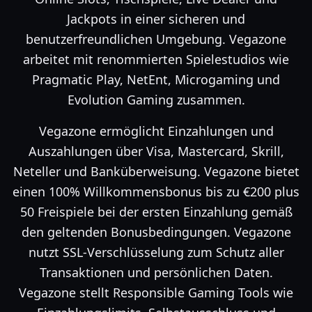
Jackpots in einer sicheren und
benutzerfreundlichen Umgebung. Vegazone
arbeitet mit renommierten Spielestudios wie
Pragmatic Play, NetEnt, Microgaming und
Evolution Gaming zusammen.
Vegazone ermöglicht Einzahlungen und
Auszahlungen über Visa, Mastercard, Skrill,
Neteller und Banküberweisung. Vegazone bietet
einen 100% Willkommensbonus bis zu €200 plus
50 Freispiele bei der ersten Einzahlung gemäß
den geltenden Bonusbedingungen. Vegazone
nutzt SSL-Verschlüsselung zum Schutz aller
Transaktionen und persönlichen Daten.
Vegazone stellt Responsible Gaming Tools wie